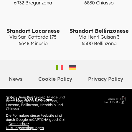
6932 Breganzona
6830 Chiasso
Standort Locarnese
Standort Bellinzonese
Via San Gottardo 175
Via Henri Guisan 3
6648 Minusio
6500 Bellinzona
News
Cookie Policy
Privacy Policy
Spitex-Dienstleistungen. Pflege und
© 2016 - 2026 BeeCare
Betreuung zu Hause in Lugano,
Locarno, Bellinzona, Mendrisio und
Chiasso
Die Formulare dieser Website sind
durch Google reCAPTCHA geschützt
–
Datenschutz
–
Nutzungsbedingungen