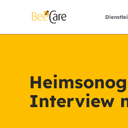
Dienstle
Heimsonogr
Interview m