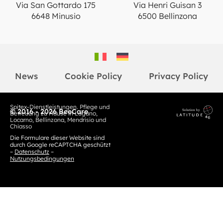
Via San Gottardo 175
Via Henri Guisan 3
6648 Minusio
6500 Bellinzona
News
Cookie Policy
Privacy Policy
Spitex-Dienstleistungen. Pflege und
© 2016 - 2026 BeeCare
Betreuung zu Hause in Lugano,
Locarno, Bellinzona, Mendrisio und
Chiasso
Die Formulare dieser Website sind
durch Google reCAPTCHA geschützt
–
Datenschutz
–
Nutzungsbedingungen