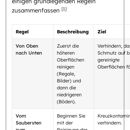
einigen grundlegenden Regeln
:
[1]
zusammenfassen
Regel
Beschreibung
Ziel
Von Oben
Zuerst die
Verhindern, da
nach Unten
höheren
Schmutz auf b
Oberflächen
gereinigte
reinigen
Oberflächen fäl
(Regale,
Bilder) und
dann die
niedrigeren
(Böden).
Vom
Beginnen Sie
Kreuzkontamin
Saubersten
mit der
verhindern.
zum
Reinigung der