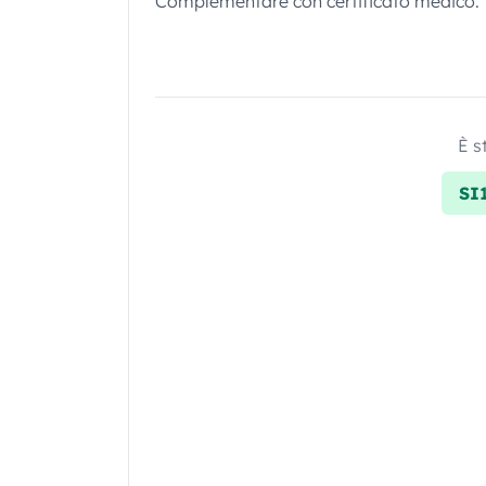
Complementare con certificato medico.
È s
SI