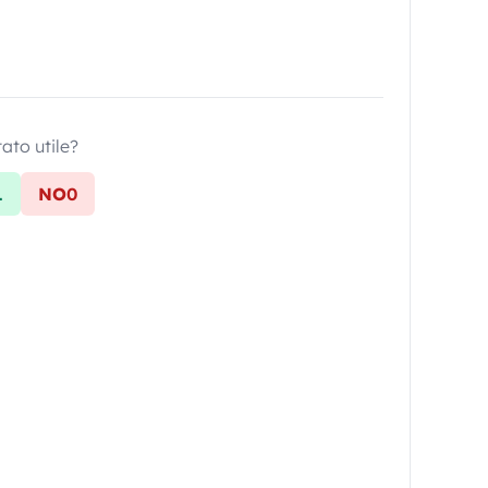
tato utile?
1
NO
0