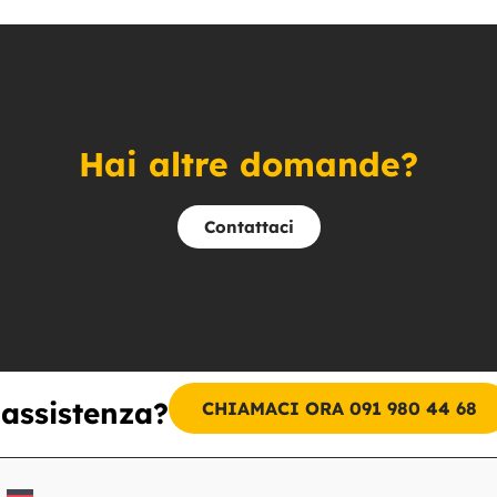
Hai altre domande?
Contattaci
 assistenza?
CHIAMACI ORA 091 980 44 68