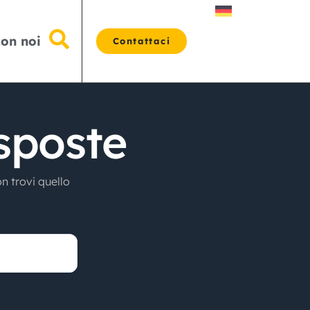
con noi
Contattaci
sposte
n trovi quello