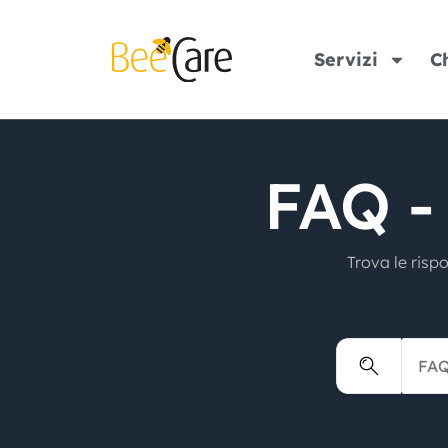
Servizi
C
FAQ -
Trova le risp