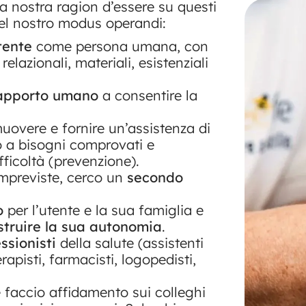
a nostra ragion d’essere su questi
 del nostro modus operandi:
tente
come persona umana, con
elazionali, materiali, esistenziali
rapporto umano
a consentire la
uovere e fornire un’assistenza di
o a bisogni comprovati e
fficoltà (prevenzione).
impreviste, cerco un
secondo
o
per l’utente e la sua famiglia e
struire la sua autonomia
.
ssionisti
della salute (assistenti
terapisti, farmacisti, logopedisti,
e faccio affidamento sui colleghi