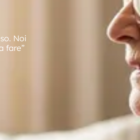
so. Noi
a fare”