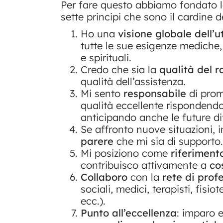
Per fare questo abbiamo fondato l
sette principi che sono il cardine
Ho una
visione globale dell’u
tutte le sue esigenze mediche, r
e spirituali.
Credo che sia la
qualità del 
qualità dell’assistenza.
Mi sento
responsabile
di prom
qualità eccellente rispondend
anticipando anche le future di
Se affronto nuove situazioni, 
parere
che mi sia di supporto.
Mi posiziono come
riferiment
contribuisco attivamente a
co
Collaboro
con la
rete di profe
sociali, medici, terapisti, fisio
ecc.).
Punto all’eccellenza
: imparo 