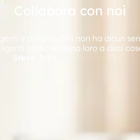
Collabora con noi
genti e dargli ordini non ha alcun sen
genti affinché́ siano loro a dirci cos
Steve Jobs