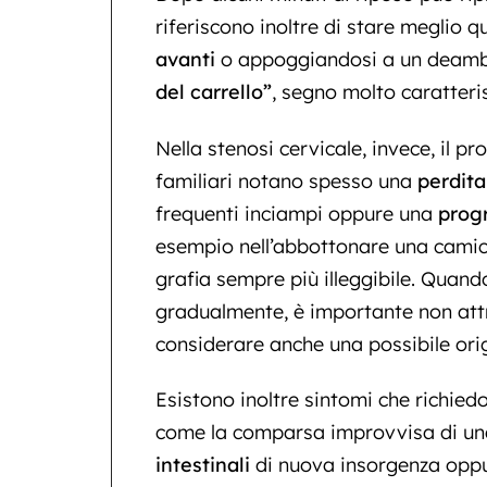
riferiscono inoltre di stare meglio
avanti
o appoggiandosi a un deambu
del carrello”
, segno molto caratteri
Nella stenosi cervicale, invece, il 
familiari notano spesso una
perdita
frequenti inciampi oppure una
progr
esempio nell’abbottonare una camici
grafia sempre più illeggibile. Qua
gradualmente, è importante non attr
considerare anche una possibile ori
Esistono inoltre sintomi che richied
come la comparsa improvvisa di u
intestinali
di nuova insorgenza opp