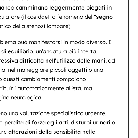
 quando
camminano leggermente piegati in
latore (il cosiddetto fenomeno del
“segno
stico della stenosi lombare).
problema può manifestarsi in modo diverso. I
 di equilibrio
, un’andatura più incerta,
essiva difficoltà nell’utilizzo delle mani
, ad
a, nel maneggiare piccoli oggetti o una
ndo questi cambiamenti compaiono
ibuirli automaticamente all’età, ma
gine neurologica.
ono una valutazione specialistica urgente,
na
perdita di forza agli arti
,
disturbi urinari
o
ure
alterazioni della sensibilità nella