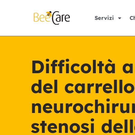
Servizi
C
Difficoltà 
del carrello
neurochiru
stenosi del