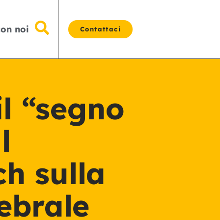
con noi
Contattaci
il “segno
l
h sulla
ebrale