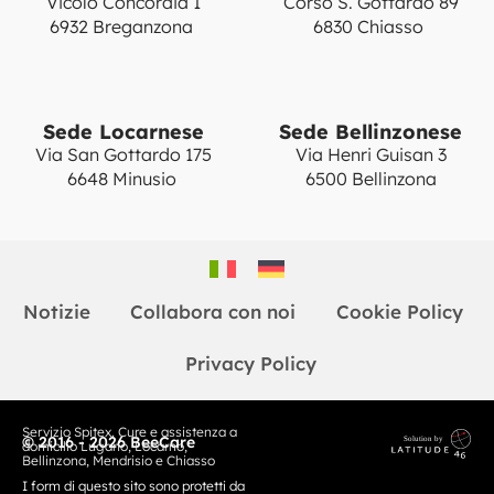
Vicolo Concordia 1
Corso S. Gottardo 89
6932 Breganzona
6830 Chiasso
Sede Locarnese
Sede Bellinzonese
Via San Gottardo 175
Via Henri Guisan 3
6648 Minusio
6500 Bellinzona
Notizie
Collabora con noi
Cookie Policy
Privacy Policy
Servizio Spitex. Cure e assistenza a
© 2016 - 2026 BeeCare
domicilio Lugano, Locarno,
Bellinzona, Mendrisio e Chiasso
I form di questo sito sono protetti da