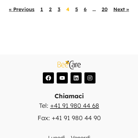
« Previous
1
2
3
4
5
6
…
20
Next »
Chiamaci
Tel:
+41 91 980 44 68
Fax: +41 91 980 44 90
Lunedì – Venerdì