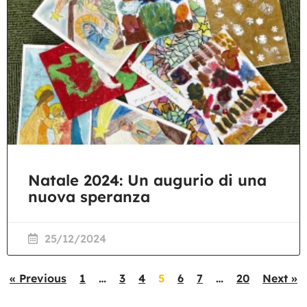
Natale 2024: Un augurio di una
nuova speranza
25/12/2024
« Previous
1
…
3
4
5
6
7
…
20
Next »