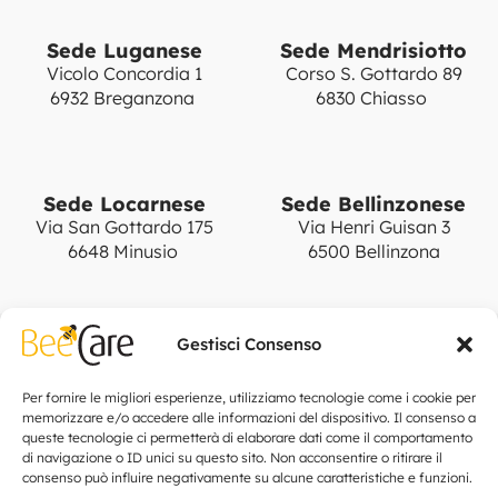
Sede Luganese
Sede Mendrisiotto
Vicolo Concordia 1
Corso S. Gottardo 89
6932 Breganzona
6830 Chiasso
Sede Locarnese
Sede Bellinzonese
Via San Gottardo 175
Via Henri Guisan 3
6648 Minusio
6500 Bellinzona
Gestisci Consenso
Notizie
Collabora con noi
Cookie Policy
Per fornire le migliori esperienze, utilizziamo tecnologie come i cookie per
memorizzare e/o accedere alle informazioni del dispositivo. Il consenso a
Privacy Policy
queste tecnologie ci permetterà di elaborare dati come il comportamento
di navigazione o ID unici su questo sito. Non acconsentire o ritirare il
consenso può influire negativamente su alcune caratteristiche e funzioni.