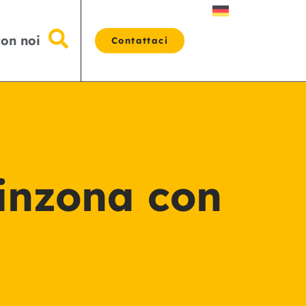
con noi
Contattaci
linzona con