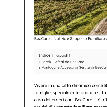
BeeCare
»
Notizie
»
Supporto Familiare 
Indice
nascondi
1
Servizi Offerti da BeeCare
2
Vantaggi e Accesso ai Servizi di BeeCa
Vivere in una città dinamica come
B
famiglie, specialmente quando si trat
cura dei propri cari. BeeCare si è a
servizi di
supporto familiare person