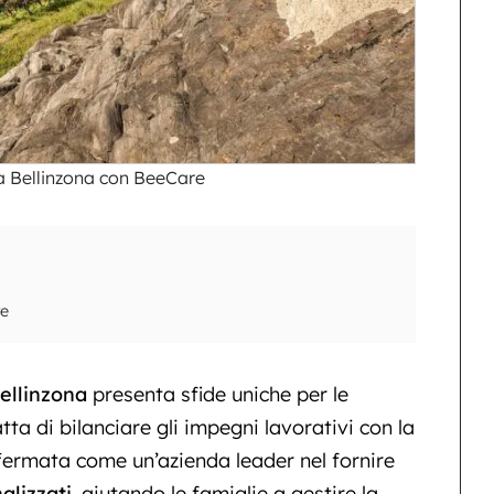
a Bellinzona con BeeCare
re
ellinzona
presenta sfide uniche per le
ta di bilanciare gli impegni lavorativi con la
ffermata come un’azienda leader nel fornire
alizzati
, aiutando le famiglie a gestire la