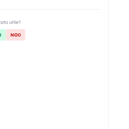
tato utile?
0
NO
0