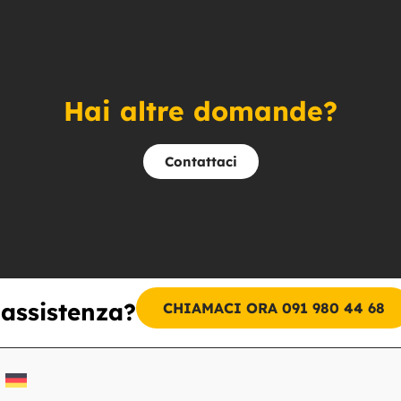
Hai altre domande?
Contattaci
 assistenza?
CHIAMACI ORA 091 980 44 68