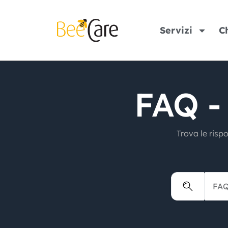
Servizi
C
FAQ -
Trova le risp