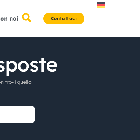
con noi
Contattaci
sposte
n trovi quello