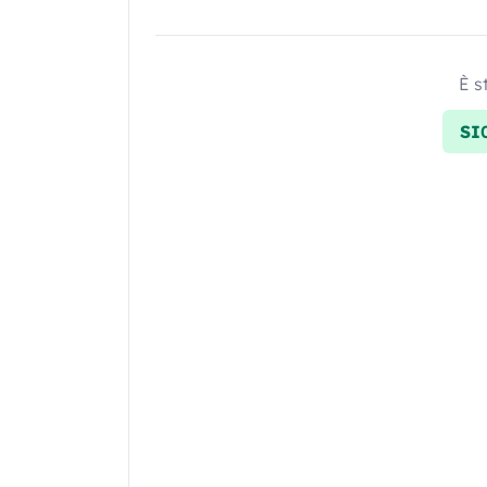
È s
SI