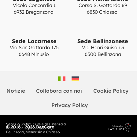
Vicolo Concordia 1
Corso S. Gottardo 89
6932 Breganzona
6830 Chiasso
Sede Locarnese
Sede Bellinzonese
Via San Gottardo 175
Via Henri Guisan 3
6648 Minusio
6500 Bellinzona
Notizie
Collabora con noi
Cookie Policy
Privacy Policy
Servizio Spitex. Cure e assistenza a
© 2016 - 2026 BeeCare
domicilio Lugano, Locarno,
Bellinzona, Mendrisio e Chiasso