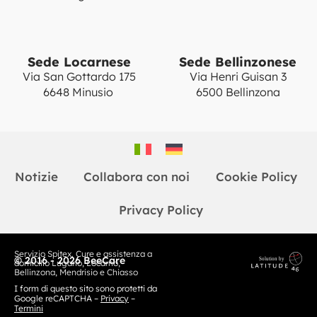
Sede Locarnese
Sede Bellinzonese
Via San Gottardo 175
Via Henri Guisan 3
6648 Minusio
6500 Bellinzona
Notizie
Collabora con noi
Cookie Policy
Privacy Policy
Servizio Spitex. Cure e assistenza a
© 2016 - 2026 BeeCare
domicilio Lugano, Locarno,
Bellinzona, Mendrisio e Chiasso
I form di questo sito sono protetti da
Google reCAPTCHA –
Privacy
–
Termini