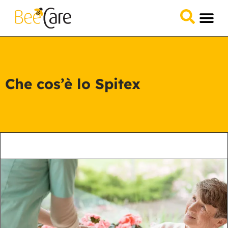
Domande &
Collabora 
Che cos’è lo Spitex